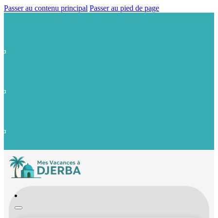
Passer au contenu principal
Passer au pied de page
ba
ba
ba