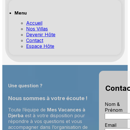
Menu
Accueil
Nos Villas
Devenir Hôte
Contact
Espace Hôte
Une question ?
Contac
Nous sommes à votre écoute !
Nom &
Toute l’équipe de
Mes Vacances à
Prénom
Djerba
est à votre disposition pour
répondre à vos questions et vous
Email
accompagner dans l’organisation de