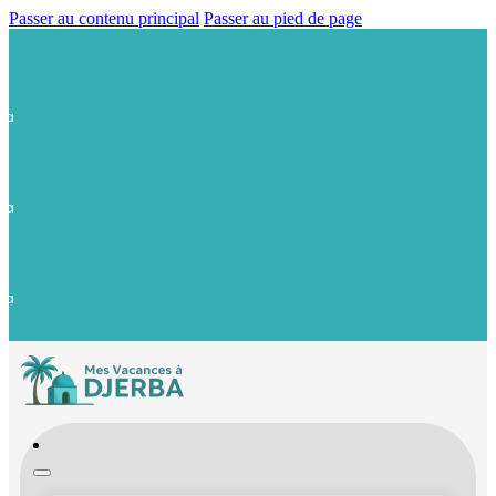
Passer au contenu principal
Passer au pied de page
ba
ba
ba