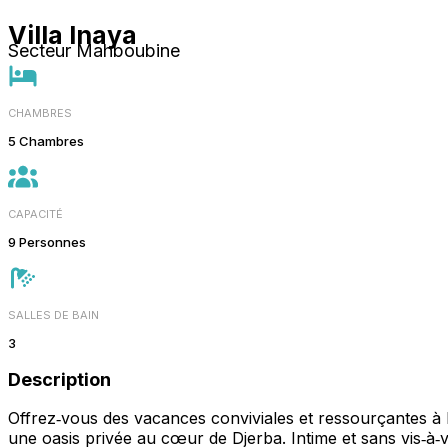
Villa Inaya
Secteur Mahboubine
CHAMBRES
5 Chambres
CAPACITÉ
9 Personnes
SALLES DE BAIN
3
Description
Offrez‑vous des vacances conviviales et ressourçantes à l
une oasis privée au cœur de Djerba. Intime et sans vis‑à‑v