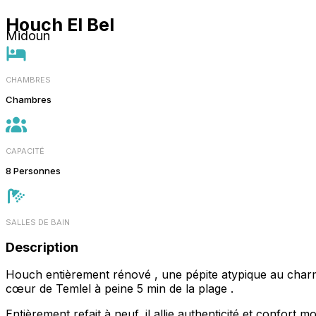
Houch El Bel
Midoun
CHAMBRES
Chambres
CAPACITÉ
8 Personnes
SALLES DE BAIN
Description
Houch entièrement rénové , une pépite atypique au char
cœur de Temlel à peine 5 min de la plage .
Entièrement refait à neuf, il allie authenticité et confort 