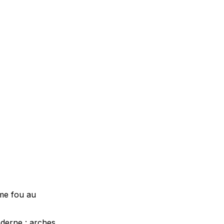
me fou au
moderne : arches