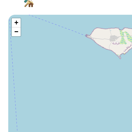
Villas
+
−
Bientôt
Activités
Bientôt
Services
Destination
Date
Voyageurs
Bientôt