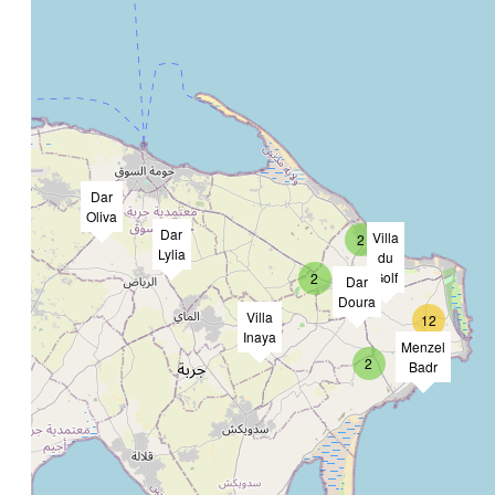
Dar
Oliva
Dar
Villa
2
Lylia
du
Golf
2
Dar
Doura
Villa
12
Inaya
Menzel
2
Badr