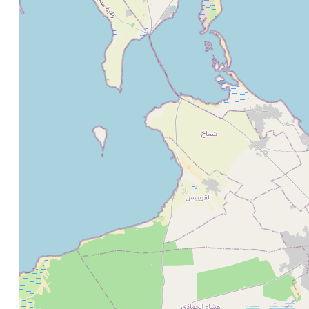
Villa Zahra
220
€ / nuit