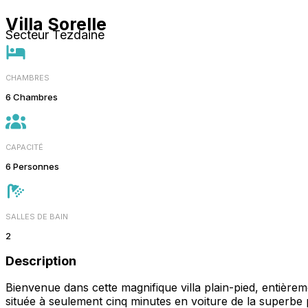
Villa Sorelle
Secteur Tezdaine
CHAMBRES
6 Chambres
CAPACITÉ
6 Personnes
SALLES DE BAIN
2
Description
Bienvenue dans cette magnifique villa plain-pied, entière
située à seulement cinq minutes en voiture de la superbe 