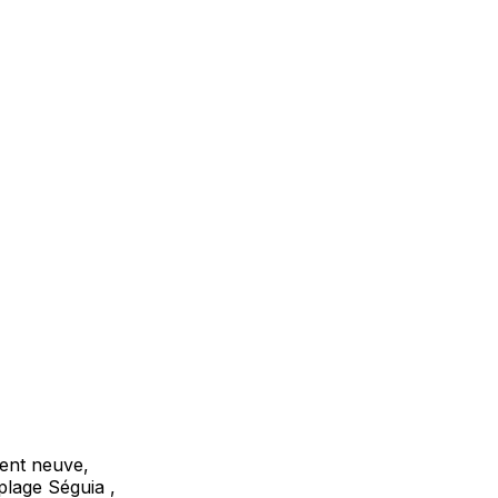
ment neuve,
plage Séguia ,