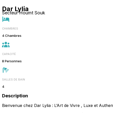
Dar Lylia
Secteur Houmt Souk
CHAMBRES
4 Chambres
CAPACITÉ
8 Personnes
SALLES DE BAIN
4
Description
Bienvenue chez Dar Lylia : L’Art de Vivre , Luxe et Authent