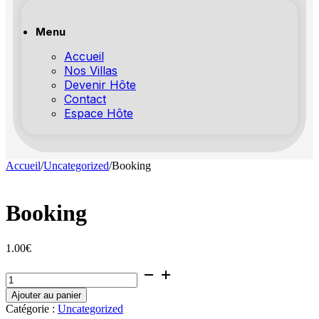
Menu
Accueil
Nos Villas
Devenir Hôte
Contact
Espace Hôte
Accueil
/
Uncategorized
/
Booking
Booking
1.00
€
quantité
de
Ajouter au panier
Booking
Catégorie :
Uncategorized