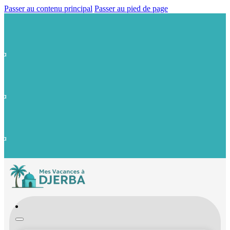
Passer au contenu principal
Passer au pied de page
ba
ba
ba