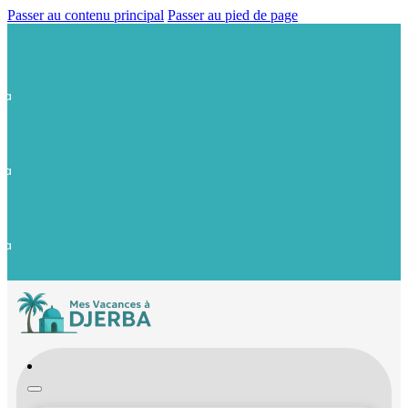
Passer au contenu principal
Passer au pied de page
ba
ba
ba