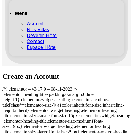
Menu
Accueil
Nos Villas
Devenir Hôte
Contact
Espace Hôte
Create an Account
/*! elementor – v3.17.0 – 08-11-2023 */
.elementor-heading-title{padding:0;margin:0;line-
height:1}.elementor-widget-heading .elementor-heading-
title[class*=elementor-size-]>a{color:inherit;font-size:inherit;line-
height:inherit}.elementor-widget-heading .elementor-heading-
title.elementor-size-small{font-size:15px}.elementor-widget-heading
.elementor-heading-title.elementor-size-medium{font-
size:19px}.elementor-widget-heading .elementor-heading-
title.elementor-size-large{font-size:29px}.elementor-widget-heading