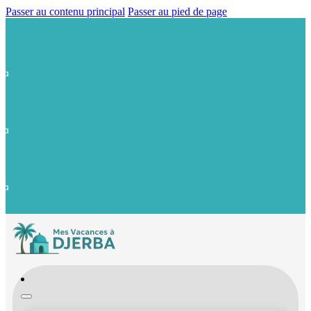
Passer au contenu principal
Passer au pied de page
ba
ba
ba